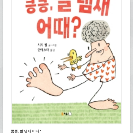
킁킁, 발 냄새 어때?