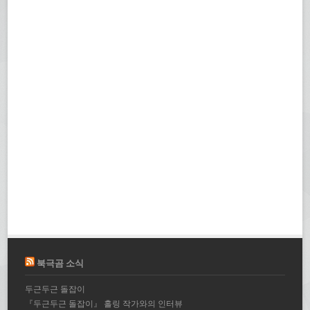
북극곰 소식
두근두근 돌잡이
『두근두근 돌잡이』 홀링 작가와의 인터뷰