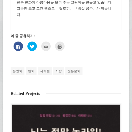
전통 민화의 아름다움을 보여 주는 그림책을 만들고 있습니다.
그동안 쓰고 그린 책으로 『달토끼』 『백설 공주』가 있습니
다.
이 글 공유하기:
페
트
친
인
이
위
구
쇄
스
터
에
하
북
로
게
기
에
공
전
(새
공
유
자
창
유
하
우
에
하
기
편
서
동양화
민화
사계절
사랑
전통문화
려
(새
으
열
면
창
로
림)
클
에
보
릭
서
내
하
열
기
세
림)
(새
Related Projects
요.
창
(새
에
창
서
에
열
서
림)
열
림)