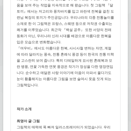
움을 보여 주는 작업을 지속적으로 해 왔습니다. 첫 그림책 『달
토끼』에서는 저고리와 풍차바지를 입고 파란색 전복을 걸친 도
련님 복장의 토끼가 주인공입니다. 우리나라의 각종 전통놀이를
소재로 한 이 그림책은 프랑스, 스웨덴 등으로 저작권 수출되는
쾌거를 이루었습니다. 최근작 『백설 공주』 또한 서양의 전래
동화가 아닌, 우리나라 신라 시대를 배경으로 아름다운 한복을
입은 모습으로 변화했습니다.
『여우비』에서도 아름다운 한복, 사시사철 변하는 자연, 계절
에 따라 달라지는 풍속, 전통 혼례식 풍경 등이 한국의 전통 미학
을 고스란히 보여 줍니다. 특히 디테일하게 묘사된 혼례복과 모
란 병풍, 연꽃 가득한 연못 풍경은 작가가 정성을 다한 명장면입
니다. 순수하고 애달픈 사랑 이야기에 마음이 아파서 울다가도
눈이 황홀해지는 아름다운 그림을 보면 슬며시 웃음 짓게 되는
그림책입니다.
작가 소개
최영아 글·그림
그림책의 매력에 푹 빠져 일러스트레이터가 되었습니다. 우리