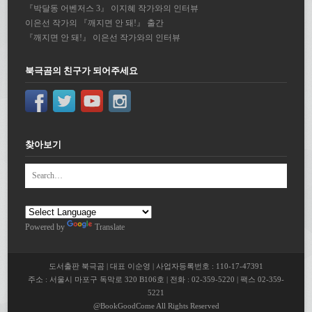
『박달동 어벤저스 3』 이지혜 작가와의 인터뷰
이은선 작가의 『깨지면 안 돼!』 출간
『깨지면 안 돼!』 이은선 작가와의 인터뷰
북극곰의 친구가 되어주세요
찾아보기
Powered by
Translate
도서출판 북극곰 | 대표 이순영 | 사업자등록번호 : 110-17-47391
주소 : 서울시 마포구 독막로 320 B106호 | 전화 : 02-359-5220 | 팩스 02-359-
5221
@BookGoodCome All Rights Reserved