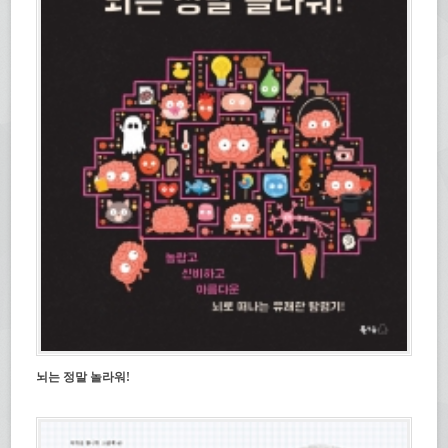
뇌는 정말 놀라워!