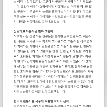
는 여러 버전이 있지만, 그중에서 구름의 짝사랑 이야기가 있습
니다. 요컨대 여우가 호랑이에게 시집가는 날, 여우를 짝사랑했
던 구름이 너무 슬퍼서 눈물을 흘렸다는 이야기입니다. 이 그림
책은 설화 속 여우비 이야기를 바탕으로 순수하고 애달픈 구름
의 사랑을 서정적으로 그려내고 있습니다.
산뜻하고 아름다운 민화 그림책
여우가 사는 산골 마을 친구들은 봄이면 꽃구경을 하고, 여름이
면 시원한 수박을 나눠 먹으며 그네를 타고, 가을이면 석류 열매
가 익어가는 마당에 씨름판을 벌이고, 겨울이면 꽁꽁 언 연못에
서 썰매를 탑니다. 이 그림책을 한 장 한 장 넘기다 보면 우리 민
족이 오랫동안 지켜온 사계절의 풍속이 한눈에 보입니다. 마을
에 잔치가 벌어지면 풍물과 노랫가락이 빠질 수 없습니다. 혼례
때 신부는 화관을 쓴 채 금박 댕기를 늘어뜨리고, 꽃자수를 놓은
빨간 혼례복을 입습니다. 혼례식장에는 탐스러운 모란꽃이 가득
그려진 병풍을 둘러칩니다. 최영아 작가는 이런 장면들을 표현
할 때 우리 고유의 민화에서 영감을 얻어서 눈을 뗄 수 없이 아름
다운 장면을 연출합니다. 보는 이의 눈을 즐겁게 하고 감동을 선
사하는 산뜻하고 예쁜 민화 그림책입니다.
한국의 전통미를 서구에 수출한 작가의 신작
최영아 작가는 우리 전통 민화를 배우면서 그림책에 그 아름다