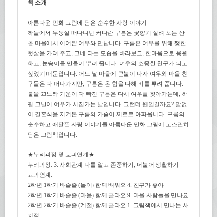
책 소개
아름다운 민화 그림에 담은 순수한 사랑 이야기
하늘에서 두둥실 떠다니던 커다란 구름은 꽃향기 실려 오는 산
골 마을에서 어여쁜 여우와 만납니다. 구름은 여우를 위해 쨍한
햇살을 가려 주고, 그네 타는 모습을 바라보고, 한마음으로 응원
하고, 눈송이를 만들어 뿌려 줍니다. 여우의 소중한 친구가 되고
싶었기 때문입니다. 어느 날 마을에 큰불이 나자 여우와 마을 친
구들은 다 떠나가지만, 구름은 온 힘을 다해 비를 뿌려 줍니다.
불을 끄느라 기운이 다 빠진 구름은 다시 여우를 찾아가는데, 하
필 그날이 여우가 시집가는 날입니다. 그런데 웬일일까요? 말없
이 결혼식을 지켜본 구름의 가슴이 찌르르 아파옵니다. 구름의
순수하고 애달픈 사랑 이야기를 아름다운 민화 그림에 고스란히
담은 그림책입니다.
★누리과정 및 교과연계★
누리과정: 3. 사회관계 나를 알고 존중하기, 더불어 생활하기
교과연계:
2학년 1학기 바슬즐 (놀이) 함께 배워요 4. 친구가 좋아
2학년 1학기 바슬즐 (마을) 함께 골라요 9. 마을 사람들을 만나요
2학년 2학기 바슬즐 (계절) 함께 골라요 1. 그림책에서 만나는 사
계절