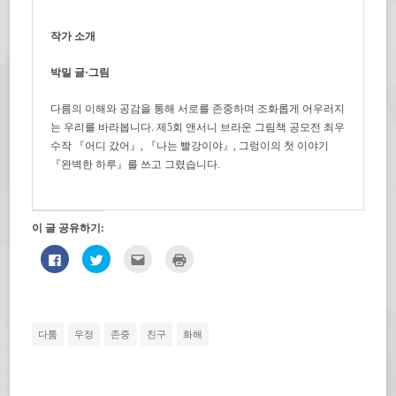
작가 소개
박밀 글·그림
다름의 이해와 공감을 통해 서로를 존중하며 조화롭게 어우러지
는 우리를 바라봅니다. 제5회 앤서니 브라운 그림책 공모전 최우
수작 『어디 갔어』, 『나는 빨강이야』, 그렁이의 첫 이야기
『완벽한 하루』를 쓰고 그렸습니다.
이 글 공유하기:
페
트
친
인
이
위
구
쇄
스
터
에
하
북
로
게
기
에
공
전
(새
공
유
자
창
유
하
우
에
하
기
편
서
다툼
우정
존중
친구
화해
려
(새
으
열
면
창
로
림)
클
에
보
릭
서
내
하
열
기
세
림)
(새