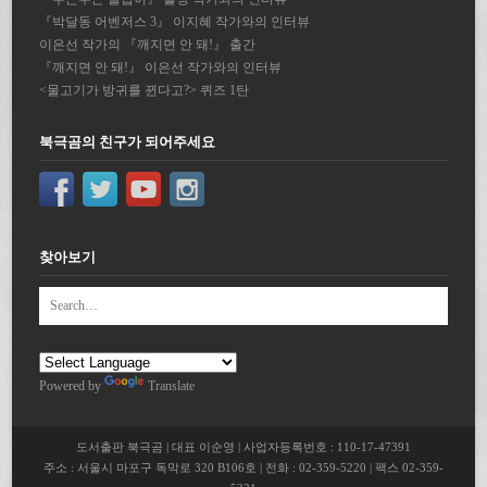
『박달동 어벤저스 3』 이지혜 작가와의 인터뷰
이은선 작가의 『깨지면 안 돼!』 출간
『깨지면 안 돼!』 이은선 작가와의 인터뷰
<물고기가 방귀를 뀐다고?> 퀴즈 1탄
북극곰의 친구가 되어주세요
찾아보기
Powered by
Translate
도서출판 북극곰 | 대표 이순영 | 사업자등록번호 : 110-17-47391
주소 : 서울시 마포구 독막로 320 B106호 | 전화 : 02-359-5220 | 팩스 02-359-