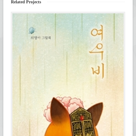
Related Projects
요.
창
(새
에
창
서
에
열
서
림)
열
림)