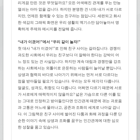
리게끔 만든 것은 무엇일까요? 모든 어색해진 관계를 푸는 만능
열쇠는 아마 없을 겁니다. 하지만 분명한 건 너와 내가 서로 다르
지만, 언제든 함께할 수 있는 친구라는 점입니다. 세련되고 화사
한 색감의 그래픽 화면은 우리 생활의 엑기스만 담아놓아서 명
확하게 주제와 메시지를 전달해 줍니다.
“내가 이겼어!”에서 “우리 같이 놀자!”
첫 대사 “내가 이겼어!”로 인해 친구 사이는 갈라집니다. 경쟁이
과도한 사회에서 우리는 친구보다 더 잘해야 한다는 강박이 어
느 정도 있는 건 사실입니다. 하지만 계속 대립과 경쟁만을 강조
하는 사회에서는 외톨이로 은둔하는 사람들이 늘어날 뿐입니다.
상생과 협력의 바다로 나아가기 위해서는 먼저 서로 다르다는
점을 받아들일 필요가 있습니다. 우리는 모두 제각각 다릅니다.
얼굴도, 성격도, 취향도 다 다릅니다. 어쩌면 다르기 때문에 서로
가 서로에게 매력적이지 않을까요? 넓은 가슴으로 다른 이를 있
는 그대로 인정하고 받아들인다면 인간관계 때문에 겪는 괴로움
과 고통은 어느새 물러나고, 공존과 조화의 세계로 나아갈 겁니
다. 이 그림책은 친구 사이에 벌어진 다툼과 화해 과정을 다룬 단
순한 이야기 속에 상생과 조화를 꿈꾸는 인간관계에 대한 심오
한 성찰을 품고 있습니다.