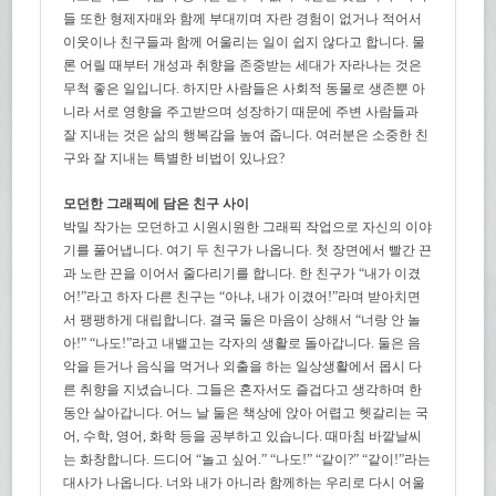
들 또한 형제자매와 함께 부대끼며 자란 경험이 없거나 적어서
이웃이나 친구들과 함께 어울리는 일이 쉽지 않다고 합니다. 물
론 어릴 때부터 개성과 취향을 존중받는 세대가 자라나는 것은
무척 좋은 일입니다. 하지만 사람들은 사회적 동물로 생존뿐 아
니라 서로 영향을 주고받으며 성장하기 때문에 주변 사람들과
잘 지내는 것은 삶의 행복감을 높여 줍니다. 여러분은 소중한 친
구와 잘 지내는 특별한 비법이 있나요?
모던한 그래픽에 담은 친구 사이
박밀 작가는 모던하고 시원시원한 그래픽 작업으로 자신의 이야
기를 풀어냅니다. 여기 두 친구가 나옵니다. 첫 장면에서 빨간 끈
과 노란 끈을 이어서 줄다리기를 합니다. 한 친구가 “내가 이겼
어!”라고 하자 다른 친구는 “아냐, 내가 이겼어!”라며 받아치면
서 팽팽하게 대립합니다. 결국 둘은 마음이 상해서 “너랑 안 놀
아!” “나도!”라고 내뱉고는 각자의 생활로 돌아갑니다. 둘은 음
악을 듣거나 음식을 먹거나 외출을 하는 일상생활에서 몹시 다
른 취향을 지녔습니다. 그들은 혼자서도 즐겁다고 생각하며 한
동안 살아갑니다. 어느 날 둘은 책상에 앉아 어렵고 헷갈리는 국
어, 수학, 영어, 화학 등을 공부하고 있습니다. 때마침 바깥날씨
는 화창합니다. 드디어 “놀고 싶어.” “나도!” “같이?” “같이!”라는
대사가 나옵니다. 너와 내가 아니라 함께하는 우리로 다시 어울