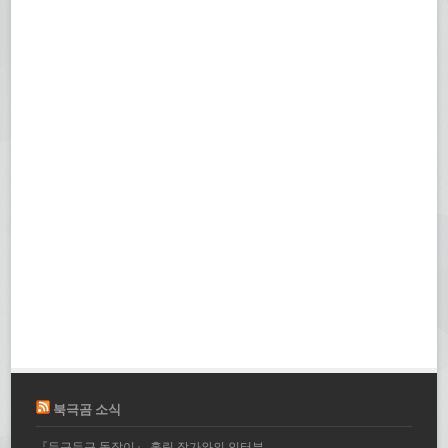
북극곰 소식
『두근두근 돌잡이』 홀링 작가와의 인터뷰