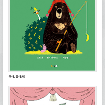
곰아, 돌아와!