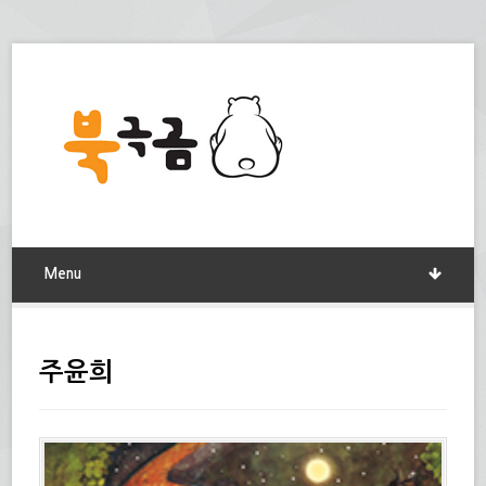
Menu
주윤희