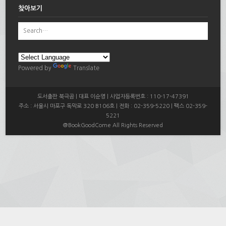
찾아보기
Powered by
Translate
도서출판 북극곰 | 대표 이순영 | 사업자등록번호 : 110-17-47391
주소 : 서울시 마포구 독막로 320 B106호 | 전화 : 02-359-5220 | 팩스 02-359-
5221
@BookGoodCome All Rights Reserved