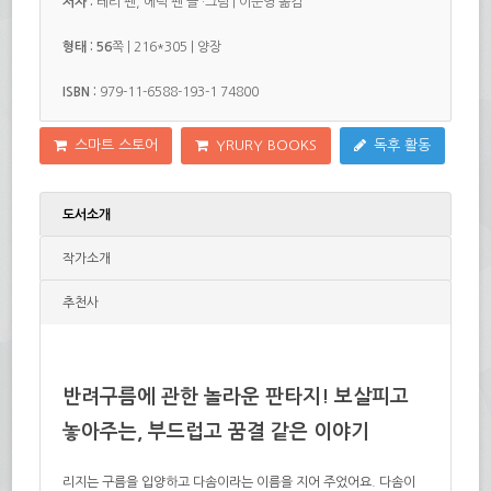
저자 :
테리 펜,
에릭 펜 글
·
그림 |
이순영 옮김
형태 : 56
쪽
|
216*305
| 양장
ISBN :
979-11-6588-193-1 74800
스마트 스토어
YRURY BOOKS
독후 활동
도서소개
작가소개
추천사
반려구름에 관한 놀라운 판타지! 보살피고
놓아주는, 부드럽고 꿈결 같은 이야기
리지는 구름을 입양하고 다솜이라는 이름을 지어 주었어요
.
다솜이