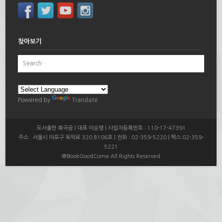
찾아보기
Powered by
Translate
도서출판 북극곰 | 대표 이순영 | 사업자등록번호 : 110-17-47391
주소 : 서울시 마포구 독막로 320 B106호 | 전화 : 02-359-5220 | 팩스 02-359-
5221
@BookGoodCome All Rights Reserved