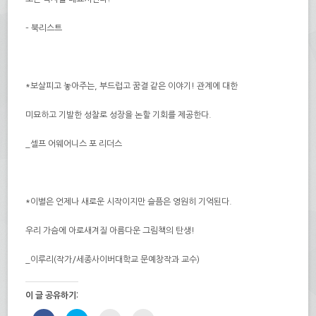
– 북리스트
*
보살피고 놓아주는
,
부드럽고 꿈결 같은 이야기
!
관계에 대한
미묘하고 기발한 성찰로 성장을 논할 기회를 제공한다
.
_
셀프 어웨어니스 포 리더스
*
이별은 언제나 새로운 시작이지만 슬픔은 영원히 기억된다
.
우리 가슴에 아로새겨질 아름다운 그림책의 탄생
!
_
이루리
(
작가
/
세종사이버대학교 문예창작과 교수
)
이 글 공유하기: