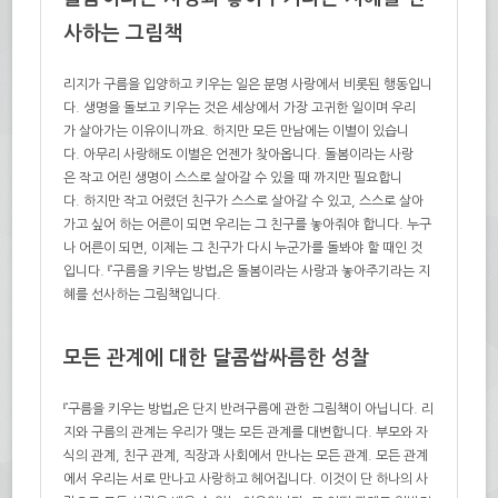
사하는 그림책
리지가 구름을 입양하고 키우는 일은 분명 사랑
에서 비롯된 행동
입니
다
.
생명을 돌보고 키우는 것은 세상에서 가장 고귀한 일이며 우리
가 살아가는
이유이니까요.
하지만 모든 만남에는 이별이 있습니
다
.
아무리 사랑해도 이별은 언
젠가
찾아옵니다
.
돌봄이라는 사랑
은 작고 어린 생명이 스스로 살아갈 수 있을 때
까지만 필요합니
다
.
하지만 작고 어렸던 친구가 스스로 살아갈 수 있고
,
스스로 살아
가고 싶
어 하는
어른이 되면 우리는 그 친구를 놓아줘야 합니다
.
누구
나 어른이 되면
,
이제는 그 친구가 다시 누군가를 돌봐야
할 때인 것
입니다
.
『구름을 키우는 방법』
은
돌봄이라는 사랑과 놓아주기라는 지
혜를 선사하는 그림책입니다
.
모든 관계에 대한 달콤쌉싸름한 성찰
『구름을 키우는 방법』은 단지 반려구름에 관한 그림책이 아닙니다. 리
지와 구름의 관계는 우리가 맺는 모든 관계를 대변합니다. 부모와 자
식의 관계, 친구 관계, 직장과 사회에서 만나는 모든 관계. 모든 관계
에서 우리는 서로 만나고 사랑하고 헤어집니다. 이것이 단 하나의 사