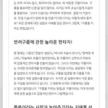
는 아주 크지도 않고
,
화려하지도 않아요
.
딱 적당한 구름이지요
.
구
름을 돌보려면 신경 쓸 일이 많아요
.
리지는 아주 조심스럽게 다솜이
를 돌봤어요
.
그러자 다솜이는 무럭무럭 자랐어요
.
점점 더 커졌지
요
.
만일 다솜이가 방에 꽉 찰 만큼 커지면 리지는 어떻게 해야 할까
요
?
모든 관계에 대한 성찰과 지혜를 담은 판타지 그림책
,
『구름을 키
우는 방법』입니다
.
반려구름에 관한 놀라운 판타지!
펜 형제는 그동안 『한밤의 정원사』 『바다와 하늘이 만나다』 『완벽한 바
나바』 『하늘에서 보물이 떨어졌어요』 등 작품마다 신박하고 미묘하
며 감동적인 판타지를 만들어
왔습니다
.
그리고 이번에는 구름이라
는 거대한 반려
존재를
창조했습니다.
주인공 리지는 공원에서 구름
을 입양하고 키우게 됩니다
.
리지는 구름을 입양할 때 구름을 키우
는 방법이 적힌 설명서를 받습니다
.
하지만 곧 설명서에서 가장 중요
한 구절을 잊어버리고 맙니다
.
그 때문에 리지와 구름에게는 엄청
난 일이 벌어집니다
.
『구름을 키우는 방법』
은
구름이라는 거대 반려
존
재
에 관한 놀랍고도 감동적인 판타지 그림책입니다
.
돌봄이라는 사랑과 놓아주기라는 지혜를 선