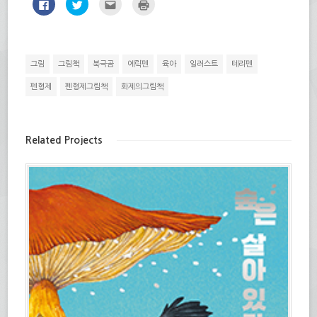
페
트
친
인
이
위
구
쇄
스
터
에
하
북
로
게
기
에
공
전
(새
공
유
자
창
유
하
우
에
하
기
편
서
그림
그림책
북극곰
에릭펜
육아
일러스트
테리펜
려
(새
으
열
면
창
로
림)
클
에
보
펜형제
펜형제그림책
화제의그림책
릭
서
내
하
열
기
세
림)
(새
요.
창
(새
에
창
서
Related Projects
에
열
서
림)
열
림)