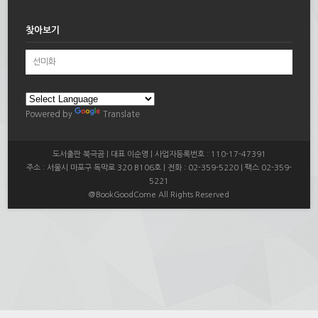
찾아보기
Powered by
Translate
도서출판 북극곰 | 대표 이순영 | 사업자등록번호 : 110-17-47391
주소 : 서울시 마포구 독막로 320 B106호 | 전화 : 02-359-5220 | 팩스 02-359-
5221
@BookGoodCome All Rights Reserved