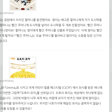
(portfolio)
쟁이는 공원에서 쓰러진 할머니를 발견했어요. 쟁이는 배고픈 할머니에게 자기 도시락을
 할머니는 빨간 주머니에 도시락을 넣어서 도시락을 두 개로 만들었어요. 빨간 주머니
주머니였어요! 할머니는 쟁이에게 빨간 주머니를 선물로 주었답니다. 이제 쟁이는 빨간
게 될까요? 『빨간 주머니』는 ‘요술 주머니’를 둘러싸고 벌어지는 소동을 담은 신기하
입니다.
(portfolio)
』와 『Umma』로 시카고 국제 어린이 필름 페스티벌 (CICFF) 에서 찬사를 받은 애니메
이 이번엔 그림책 『도토리 모자』를 선보입니다. 도토리 토리는 세상에서 하나밖에 없는
 있습니다. 그런데 바람이 너무 세게 부는 바람에 모자가 벗겨진 채로 땅에 떨어집니
리의 모자를 찾아주려고 나섭니다. 하지만 나뭇가지에 매달린 모자는 꼼짝하지 않습니
모자를 되찾을 수 있을까요?