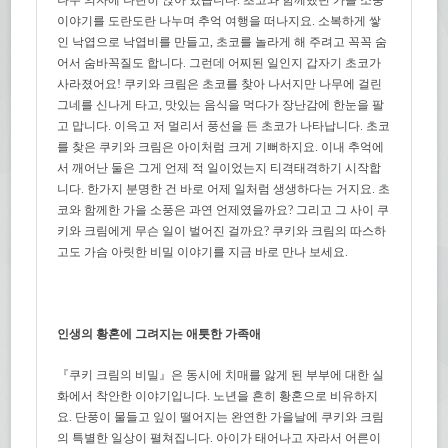
이야기를 도란도란 나누며 추억 여행을 떠나지요. 소복하게 쌓
인 낙엽으로 낙엽비를 만들고, 초코를 놀라게 해 주려고 꼭꼭 숨
어서 숨바꼭질도 합니다. 그런데 어찌된 일인지 갑자기 초코가
사라졌어요! 쿠키와 크림은 초코를 찾아 나서지만 나무에 걸린
그네를 신나게 타고, 맛있는 음식을 먹다가 장난감에 한눈을 팔
고 맙니다. 이윽고 저 멀리서 풍선을 든 초코가 나타납니다. 초코
를 찾은 쿠키와 크림은 아이처럼 크게 기뻐하지요. 이내 추억에
서 깨어난 둘은 그게 언제 적 일이었는지 티격태격하기 시작합
니다. 한가지 분명한 건 바로 어제 일처럼 생생하다는 거지요. 초
코와 함께한 가을 소풍은 과연 언제였을까요? 그리고 그 사이 쿠
키와 크림에게 무슨 일이 벌어진 걸까요? 쿠키와 크림의 따스하
고도 가슴 아릿한 비밀 이야기를 지금 바로 만나 보세요.
인생의 황혼에 그려지는 애틋한 가족애
『쿠키 크림의 비밀』은 동시에 치매를 앓게 된 부부에 대한 실
화에서 착안한 이야기입니다. 노년을 흔히 황혼으로 비유하지
요. 단풍이 물들고 잎이 떨어지는 완연한 가을날에 쿠키와 크림
의 특별한 일상이 펼쳐집니다. 아이가 태어나고 자라서 어른이