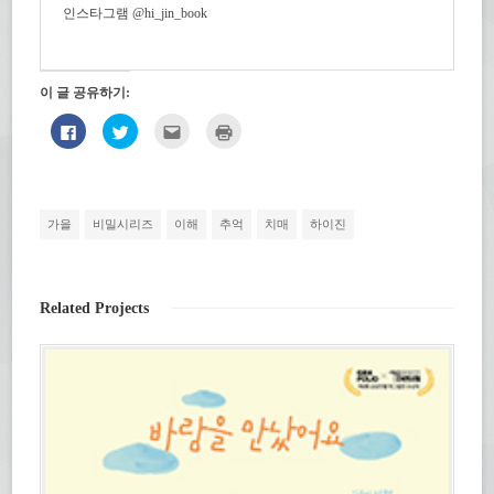
인스타그램 @hi_jin_book
이 글 공유하기:
페
트
친
인
이
위
구
쇄
스
터
에
하
북
로
게
기
에
공
전
(새
공
유
자
창
유
하
우
에
하
기
편
서
가을
비밀시리즈
이해
추억
치매
하이진
려
(새
으
열
면
창
로
림)
클
에
보
릭
서
내
하
열
기
세
림)
(새
Related Projects
요.
창
(새
에
창
서
에
열
서
림)
열
림)