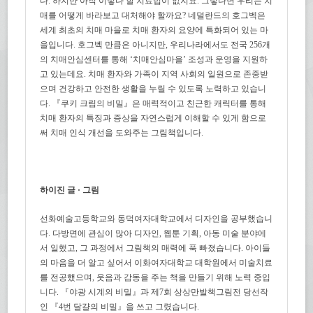
다. 하지만 아직 이렇다 할 치료법이 없지요. 그렇다면 우리는 치
매를 어떻게 바라보고 대처해야 할까요? 네덜란드의 호그벡은
세계 최초의 치매 마을로 치매 환자의 요양에 특화되어 있는 마
을입니다. 호그벡 만큼은 아니지만, 우리나라에서도 전국 256개
의 치매안심센터를 통해 ‘치매안심마을’ 조성과 운영을 지원하
고 있는데요. 치매 환자와 가족이 지역 사회의 일원으로 존중받
으며 건강하고 안전한 생활을 누릴 수 있도록 노력하고 있습니
다. 『쿠키 크림의 비밀』은 매력적이고 친근한 캐릭터를 통해
치매 환자의 특징과 증상을 자연스럽게 이해할 수 있게 함으로
써 치매 인식 개선을 도와주는 그림책입니다.
하이진 글 · 그림
선화예술고등학교와 동덕여자대학교에서 디자인을 공부했습니
다. 다방면에 관심이 많아 디자인, 웹툰 기획, 아동 미술 분야에
서 일했고, 그 과정에서 그림책의 매력에 푹 빠졌습니다. 아이들
의 마음을 더 알고 싶어서 이화여자대학교 대학원에서 미술치료
를 전공했으며, 웃음과 감동을 주는 책을 만들기 위해 노력 중입
니다. 『야광 시계의 비밀』과 제7회 상상만발책그림전 당선작
인 『4번 달걀의 비밀』을 쓰고 그렸습니다.