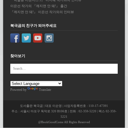
이은선 작가의 『깨지면 안 돼!』 출간
『깨지면 안 돼!』 이은선 작가와의 인터뷰
북극곰의 친구가 되어주세요
찾아보기
Powered by
Translate
도서출판 북극곰 | 대표 이순영 | 사업자등록번호 : 110-17-47391
주소 : 서울시 마포구 독막로 320 B106호 | 전화 : 02-359-5220 | 팩스 02-359-
5221
@BookGoodCome All Rights Reserved