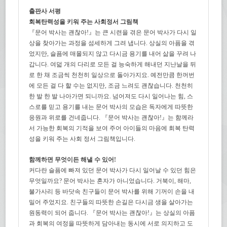
출판사 서평
회복탄력성을 키워 주는 사회정서 그림책
『문어 박사는 괜찮아!』는 큰 시련을 겪은 문어 박사가 다시 일
상을 찾아가는 과정을 섬세하게 그려 냅니다. 상실의 아픔을 겪
었지만, 슬픔에 매몰되지 않고 다시금 용기를 내어 삶을 꾸려 나
갑니다. 여덟 개의 다리로 모든 걸 능숙하게 해내던 지난날을 뒤
로 한 채 조금씩 천천히 일상으로 돌아가지요. 예전만큼 한꺼번
에 모든 걸 다 할 수는 없지만, 조금 느려도 괜찮습니다. 천천히
한 발 한 발 나아가면 되니까요. 넘어져도 다시 일어나는 힘, 스
스로를 믿고 용기를 내는 문어 박사의 모습은 독자에게 따뜻한
응원과 위로를 건네줍니다. 『문어 박사는 괜찮아!』는 함께라
서 가능한 회복의 기적을 보여 주어 아이들의 마음에 회복 탄력
성을 키워 주는 사회 정서 그림책입니다.
함께하면 무엇이든 해낼 수 있어!
커다란 슬픔에 빠져 있던 문어 박사가 다시 일어날 수 있던 힘은
무엇일까요? 문어 박사는 혼자가 아니었습니다. 거북이, 해마,
불가사리 등 바닷속 친구들이 문어 박사를 위해 기꺼이 손을 내
밀어 주었지요. 친구들의 따뜻한 손길은 다시금 생을 살아가는
원동력이 되어 줍니다. 『문어 박사는 괜찮아!』는 상실의 아픔
과 회복의 여정을 따뜻하게 담아내는 동시에 서로 의지하고 도