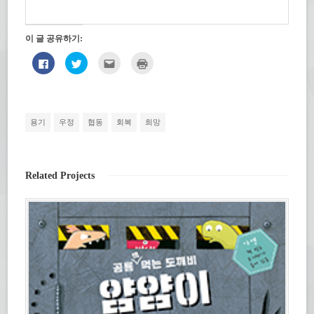
이 글 공유하기:
페
트
친
인
이
위
구
쇄
스
터
에
하
북
로
게
기
에
공
전
(새
공
유
자
창
유
하
우
에
하
기
편
서
용기
우정
협동
회복
희망
려
(새
으
열
면
창
로
림)
클
에
보
릭
서
내
하
열
기
세
림)
(새
Related Projects
요.
창
(새
에
창
서
에
열
서
림)
열
림)