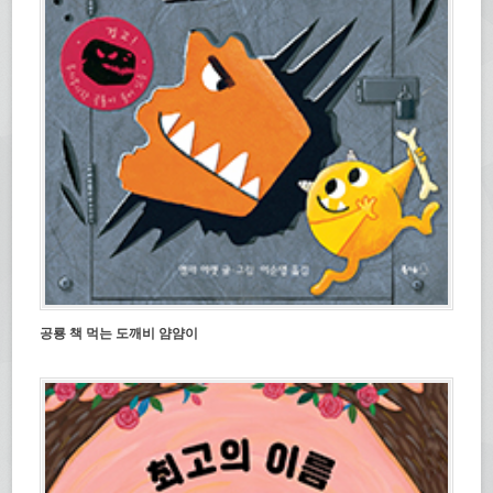
공룡 책 먹는 도깨비 얌얌이