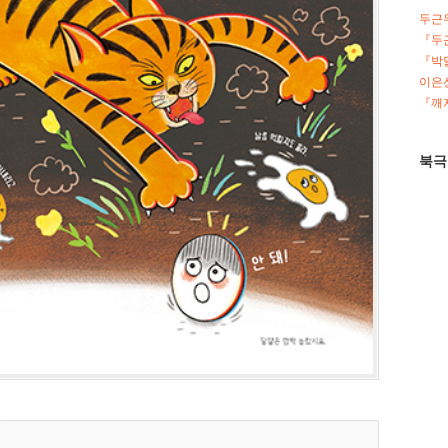
두근
『두
『박
이은선
『깨지
북극