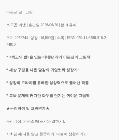
이은선 글 · 그림
북극곰 펴냄 | 출간일 2026-06-30 | 분야 유아
크기 207*244 | 양장 | 16,800원 | 44쪽 | ISBN 979-11-6588-518-2
74810
*
<
최고의 밥>을 잇는 베테랑 작가 이은선의 그림책!
*
세상 구경을 나온 달걀의 귀염뽀짝 성장기!
*
성장의 드라마를 유쾌한 상상력으로 풀어낸 작품
*
교육 문제에 커다란 화두를 던지는 귀여운 그림책
★누리과정
및
교과연계
★
누리과정: 의사소통(듣기와 말하기),
사회관계(나를 알고 존중하기, 더불어 생활하기),