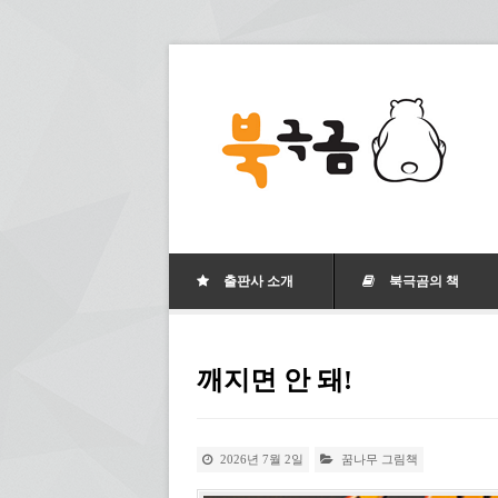
출판사 소개
북극곰의 책
깨지면 안 돼!
2026년 7월 2일
꿈나무 그림책