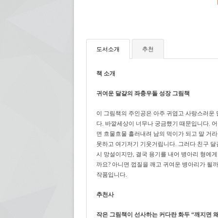
도서소개
추천
책 소개
귀여운 달걀의 좌충우돌 성장 그림책
이 그림책의 주인공은 아주 귀엽고 사랑스러운 
다. 바깥세상이 너무나 궁금했기 때문입니다. 
면 흐물흐물 흘러내려 남의 먹이가 되고 말 거라
못하고 여기저기 기웃거립니다. 그러다 친구 달
시 망설이지만, 결국 용기를 내어 병아리 형에게
까요? 아니면 껍질을 깨고 귀여운 병아리가 될까
작품입니다.
추천사
작은
그림책이
선사하는
커다란
화두
“
깨지면