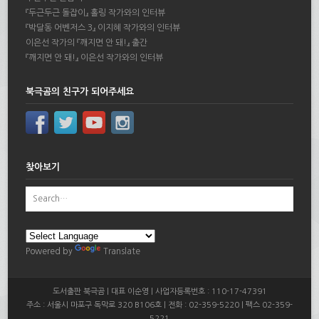
『두근두근 돌잡이』 홀링 작가와의 인터뷰
『박달동 어벤저스 3』 이지혜 작가와의 인터뷰
이은선 작가의 『깨지면 안 돼!』 출간
『깨지면 안 돼!』 이은선 작가와의 인터뷰
북극곰의 친구가 되어주세요
찾아보기
Powered by
Translate
도서출판 북극곰 | 대표 이순영 | 사업자등록번호 : 110-17-47391
주소 : 서울시 마포구 독막로 320 B106호 | 전화 : 02-359-5220 | 팩스 02-359-
5221