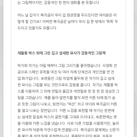
는 그림책이지만, 감동적인 한 편의 영화를 본 듯합니다.
어느 날 갑자기 북극곰이 우리 집 현관문을 두드린다면 여러분은 어
떻게 할 건가요? 어쩌면 북극곰은 날마다 우리 집 문 밖에서 ‘똑똑’ 두
드리고 있을지도 모릅니다.
.
재활용 박스 위에 그린 깊고 섬세한 묘사가 감동적인 그림책
박지희 작가는 어릴 때부터 그림 그리기를 좋아했습니다. 서양화 전
공으로 스페인 유학을 마친 뒤 여러 차례 단체전과 개인전을 연 전
업 화가입니다. 오랫동안 그림 작업에 몰두해 온 작가의 깊고 섬세
한 묘사는 그림을 보는 것만으로도 감동을 줍니다. 작가는 재활용 박
스를 이용하여 그 위에 연필과 물감과 색연필로 한 장 한 장 정성껏 그
림을 그렸습니다. 예를 들어 앞면지를 펼쳐 보면 커튼 뒤에 뭔가 숨
은 듯한 그림이 나오고, 뒷면지는 “짜잔” 하고 아이와 북극곰이 커튼
을 열고 나오는 장면입니다. 커튼 느낌을 표현할 때 작가는 왼편에
는 섬세한 칼질로 박스의 골판지를 그대로 드러내고, 오른편에는 붓
을 이용해 커튼 느낌을 냈습니다. 서로 다른 기법을 사용했지만, 놀라
운 묘사력 덕분에 자연스럽게 연결됩니다. 북극곰의 몸체에는 신문지
를 붙인 후 하얀 털을 표현했습니다. 목욕탕의 타일 부분, 자동차