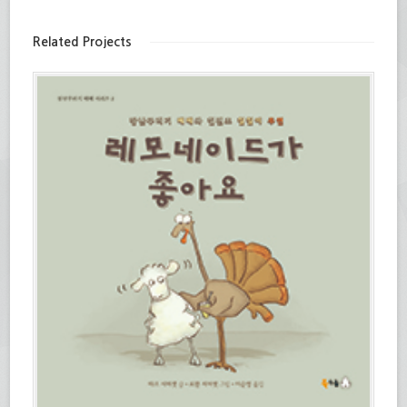
에
공
전
(새
공
유
자
창
유
하
우
에
하
기
편
서
Related Projects
려
(새
으
열
면
창
로
림)
클
에
보
릭
서
내
하
열
기
세
림)
(새
요.
창
(새
에
창
서
에
열
서
림)
열
림)