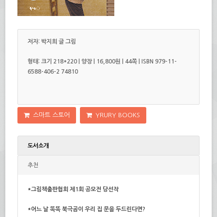
저자: 박지희
글 그림
형태: 크기
218*220
| 양장 | 16,800원 | 44쪽 | ISBN
979-11-
6588-406-2
74810
스마트 스토어
YRURY BOOKS
도서소개
추천
*그림책출판협회 제1회 공모전 당선작
*어느 날 똑똑 북극곰이 우리 집 문을 두드린다면?