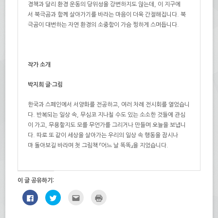
경책과 달리 환경 운동의 당위성을 강변하지도 않는데, 이 지구에
서 북극곰과 함께 살아가기를 바라는 마음이 더욱 간절해집니다. 북
극곰이 대변하는 자연 환경의 소중함이 가슴 찡하게 스며듭니다.
작가 소개
박지희
글·그림
한국과 스페인에서 서양화를 전공하고, 여러 차례 전시회를 열었습니
다. 반복되는 일상 속, 무심코 지나칠 수도 있는 소소한 것들에 관심
이 가고, 무용할지도 모를 무언가를 그리거나 만들며 오늘을 보냅니
다. 따로 또 같이 세상을 살아가는 우리의 일상 속 행동을 잠시나
마 돌아보길 바라며 첫 그림책 『어느 날 똑똑』을 지었습니다.
이 글 공유하기:
페
트
친
인
이
위
구
쇄
스
터
에
하
북
로
게
기