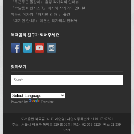
『두근두근 돌잡이』 홀링 작가와의 인터뷰
『박달동 어벤저스 3』 이지혜 작가와의 인터뷰
이은선 작가의 『깨지면 안 돼!』 출간
『깨지면 안 돼!』 이은선 작가와의 인터뷰
북극곰의 친구가 되어주세요
찾아보기
Powered by
Translate
도서출판 북극곰 | 대표 이순영 | 사업자등록번호 : 110-17-47391
주소 : 서울시 마포구 독막로 320 B106호 | 전화 : 02-359-5220 | 팩스 02-359-
5221