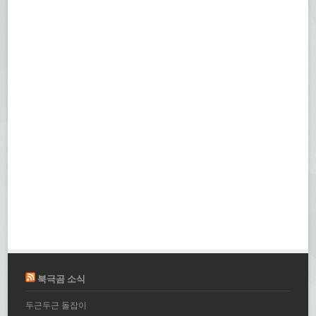
북극곰 소식
두근두근 돌잡이