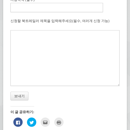
신청할 북트레일러 제목을 입력해주세요(필수, 여러개 신청 가능)
이 글 공유하기:
페
트
친
인
이
위
구
쇄
스
터
에
하