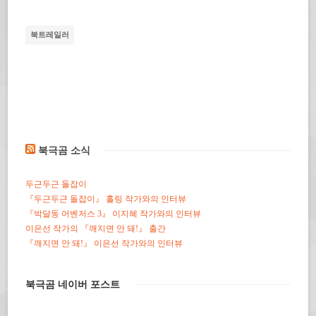
북
로
게
기
에
공
전
(새
공
유
자
창
유
하
우
에
북트레일러
하
기
편
서
려
(새
으
열
면
창
로
림)
클
에
보
릭
서
내
하
열
기
세
림)
(새
요.
창
(새
에
창
서
에
열
서
림)
열
림)
북극곰 소식
두근두근 돌잡이
『두근두근 돌잡이』 홀링 작가와의 인터뷰
『박달동 어벤저스 3』 이지혜 작가와의 인터뷰
이은선 작가의 『깨지면 안 돼!』 출간
『깨지면 안 돼!』 이은선 작가와의 인터뷰
북극곰 네이버 포스트