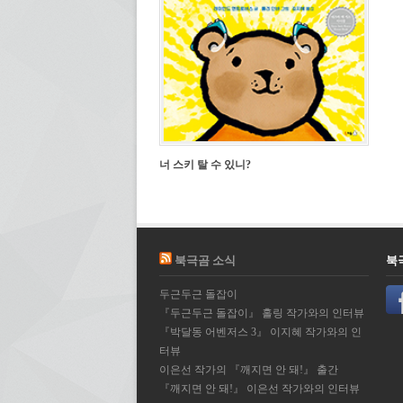
너 스키 탈 수 있니?
북극곰 소식
북
두근두근 돌잡이
『두근두근 돌잡이』 홀링 작가와의 인터뷰
『박달동 어벤저스 3』 이지혜 작가와의 인
터뷰
이은선 작가의 『깨지면 안 돼!』 출간
『깨지면 안 돼!』 이은선 작가와의 인터뷰