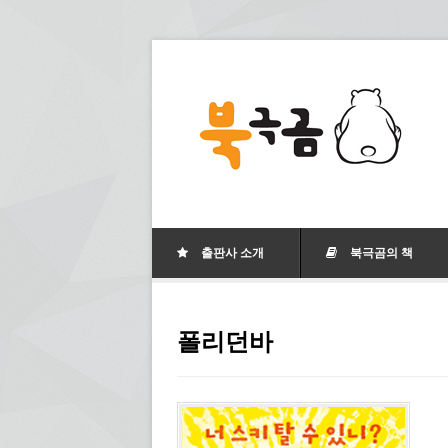
출판사 소개
북극곰의 책
폴리던바