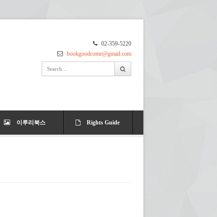
02-359-5220
bookgoodcome@gmail.com
이루리북스
Rights Guide