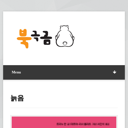
Menu
늙음