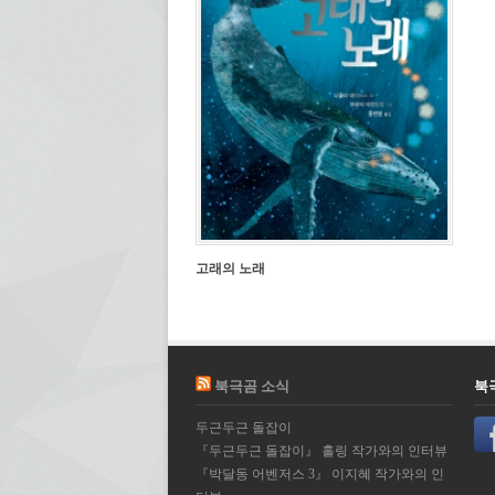
고래의 노래
북극곰 소식
북
두근두근 돌잡이
『두근두근 돌잡이』 홀링 작가와의 인터뷰
『박달동 어벤저스 3』 이지혜 작가와의 인