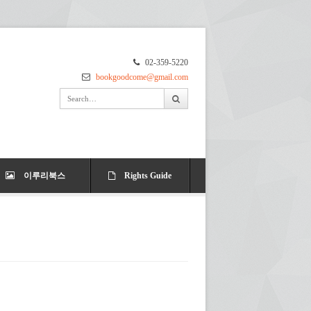
02-359-5220
bookgoodcome@gmail.com
이루리북스
Rights Guide