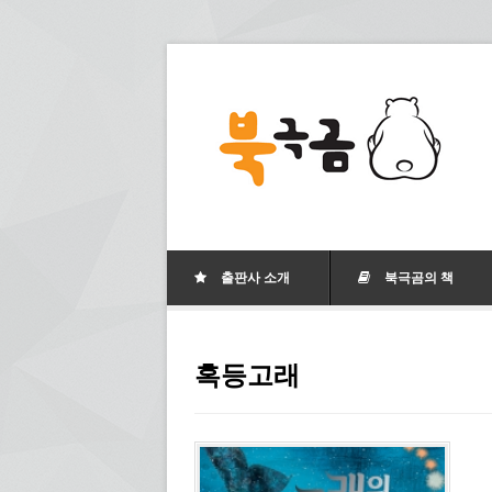
출판사 소개
북극곰의 책
혹등고래