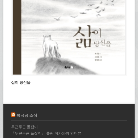
삶이 당신을
북극곰 소식
두근두근 돌잡이
『두근두근 돌잡이』 홀링 작가와의 인터뷰