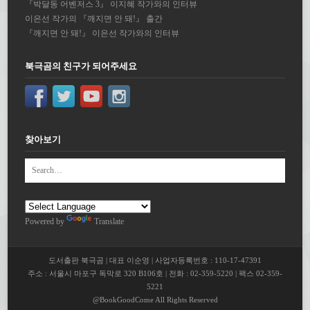
『박달동 어벤저스 3』 이지혜 작가와의 인터뷰
이은선 작가의 『깨지면 안 돼!』 출간
『깨지면 안 돼!』 이은선 작가와의 인터뷰
북극곰의 친구가 되어주세요
찾아보기
Powered by
Translate
도서출판 북극곰 | 대표 이순영 | 사업자등록번호 : 110-17-47391
주소 : 서울시 마포구 독막로 320 B106호 | 전화 : 02-359-5220 | 팩스 02-359-
5221
@BookGoodCome All Rights Reserved