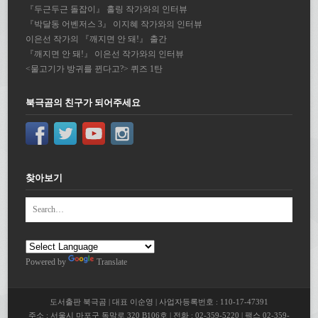
『두근두근 돌잡이』 홀링 작가와의 인터뷰
『박달동 어벤저스 3』 이지혜 작가와의 인터뷰
이은선 작가의 『깨지면 안 돼!』 출간
『깨지면 안 돼!』 이은선 작가와의 인터뷰
<물고기가 방귀를 뀐다고?> 퀴즈 1탄
북극곰의 친구가 되어주세요
찾아보기
Powered by
Translate
도서출판 북극곰 | 대표 이순영 | 사업자등록번호 : 110-17-47391
주소 : 서울시 마포구 독막로 320 B106호 | 전화 : 02-359-5220 | 팩스 02-359-