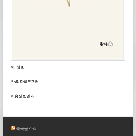
아! 병호
안녕, 다비도프氏
이웃집 발명가
북극곰 소식