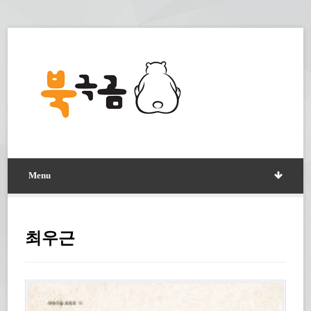
Menu
최우근