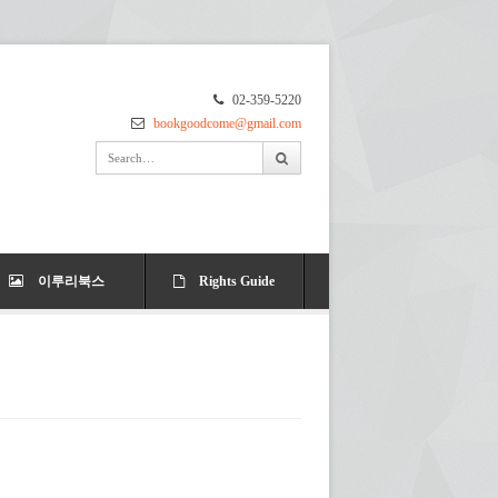
02-359-5220
bookgoodcome@gmail.com
이루리북스
Rights Guide