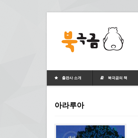
출판사 소개
북극곰의 책
아라루아