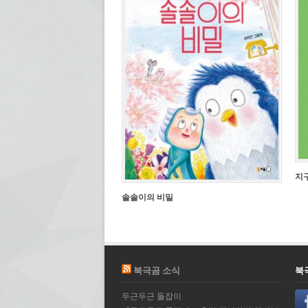
지
솔솔이의 비밀
북극곰 소식
북
두근두근 돌잡이