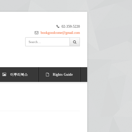
02-359-5220
bookgoodcome@gmail.com
이루리북스
Rights Guide