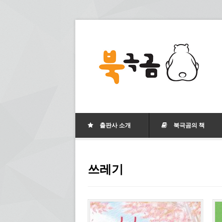
출판사 소개
북극곰의 책
쓰레기