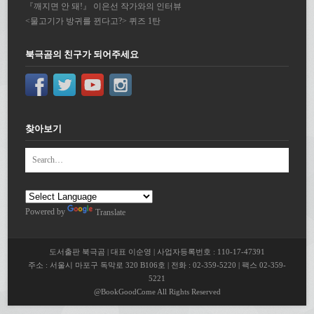
『깨지면 안 돼!』 이은선 작가와의 인터뷰
<물고기가 방귀를 뀐다고?> 퀴즈 1탄
북극곰의 친구가 되어주세요
찾아보기
Powered by
Translate
도서출판 북극곰 | 대표 이순영 | 사업자등록번호 : 110-17-47391
주소 : 서울시 마포구 독막로 320 B106호 | 전화 : 02-359-5220 | 팩스 02-359-
5221
@BookGoodCome All Rights Reserved