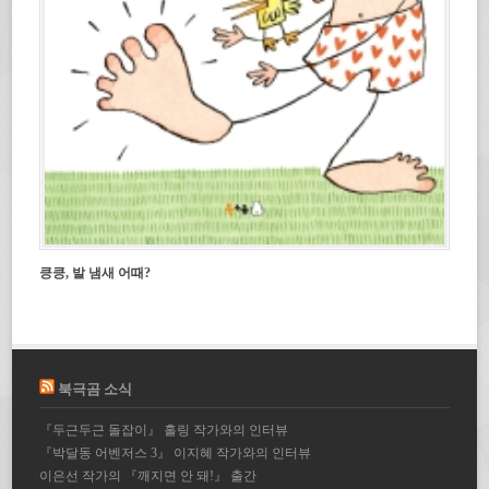
킁킁, 발 냄새 어때?
북극곰 소식
『두근두근 돌잡이』 홀링 작가와의 인터뷰
『박달동 어벤저스 3』 이지혜 작가와의 인터뷰
이은선 작가의 『깨지면 안 돼!』 출간