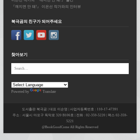
이은선 작가의 『깨지면 안 돼!』 출간
『깨지면 안 돼!』 이은선 작가와의 인터뷰
북극곰의 친구가 되어주세요
찾아보기
Powered by
Translate
도서출판 북극곰 | 대표 이순영 | 사업자등록번호 : 110-17-47391
주소 : 서울시 마포구 독막로 320 B106호 | 전화 : 02-359-5220 | 팩스 02-359-
5221
@BookGoodCome All Rights Reserved