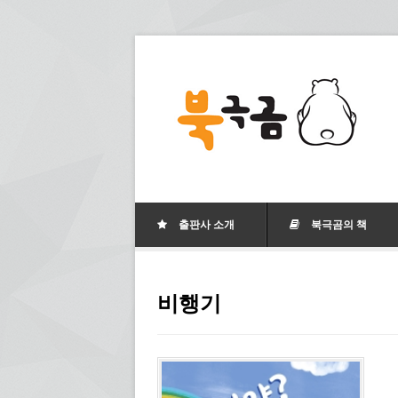
출판사 소개
북극곰의 책
비행기