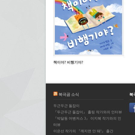
책이야? 비행기야?
북극곰 소식
북
두근두근 돌잡이
『두근두근 돌잡이』 홀링 작가와의 인터뷰
『박달동 어벤저스 3』 이지혜 작가와의 인
터뷰
이은선 작가의 『깨지면 안 돼!』 출간