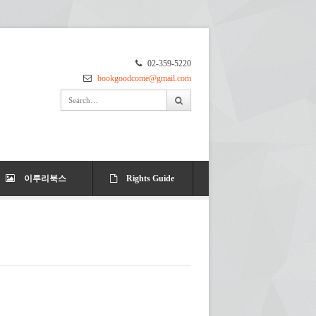
02-359-5220
bookgoodcome@gmail.com
이루리북스
Rights Guide