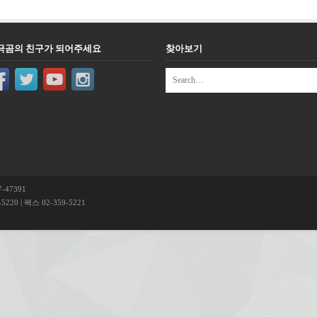
극곰의 친구가 되어주세요
찾아보기
-47391
220 | 팩스 02-359-5221