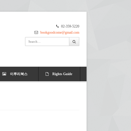
02-359-5220
bookgoodcome@gmail.com
이루리북스
Rights Guide