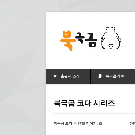
출판사 소개
북극곰의 책
북극곰 코다 시리즈
북극곰 코다 두 번째 이야기, 호
까