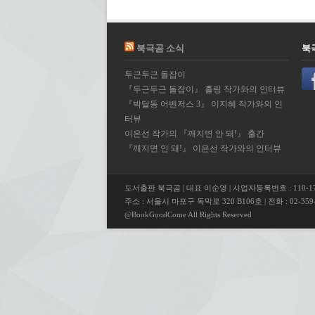
북극곰 소식
북
두근두근 돌잡이
『두근두근 돌잡이』 홀링 작가와의 인터뷰
『박달동 어벤저스 3』 이지혜 작가와의 인
터뷰
이은선 작가의 『깨지면 안 돼!』 출간
『깨지면 안 돼!』 이은선 작가와의 인터뷰
도서출판 북극곰 | 대표 이순영 | 사업자등록번호 : 110-17
주소 : 서울시 마포구 독막로 320 B106호 | 전화 : 02-359-5
@BookGoodCome All Rights Reserved