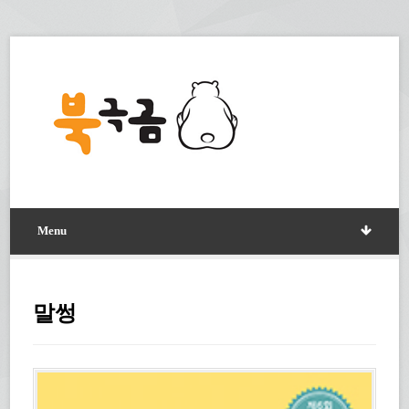
Menu
말썽