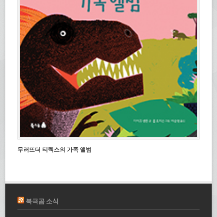
무러뜨더 티렉스의 가족 앨범
북극곰 소식