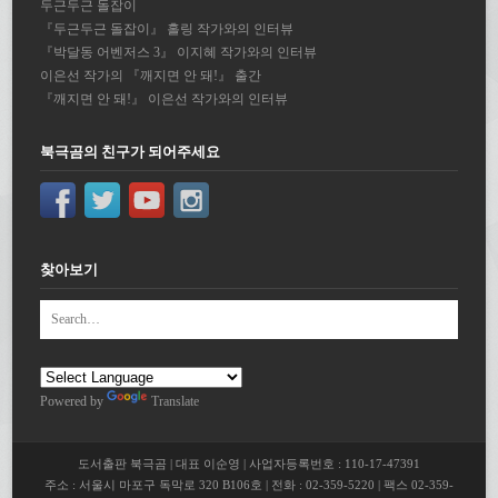
두근두근 돌잡이
『두근두근 돌잡이』 홀링 작가와의 인터뷰
『박달동 어벤저스 3』 이지혜 작가와의 인터뷰
이은선 작가의 『깨지면 안 돼!』 출간
『깨지면 안 돼!』 이은선 작가와의 인터뷰
북극곰의 친구가 되어주세요
찾아보기
Powered by
Translate
도서출판 북극곰 | 대표 이순영 | 사업자등록번호 : 110-17-47391
주소 : 서울시 마포구 독막로 320 B106호 | 전화 : 02-359-5220 | 팩스 02-359-