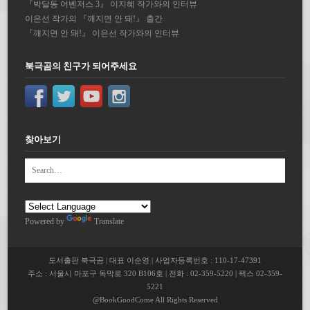
『박달동 어벤저스 3』 이지혜 작가와의 인터뷰
이은선 작가의 『깨지면 안 돼!』 출간
『깨지면 안 돼!』 이은선 작가와의 인터뷰
북극곰의 친구가 되어주세요
찾아보기
Powered by
Translate
도서출판 북극곰 | 대표 이순영 | 사업자등록번호 : 110-17-47391
주소 : 서울시 마포구 독막로 320 B106호 | 전화 : 02-359-5220 | 팩스 02-359-
5221
@BookGoodCome All Rights Reserved