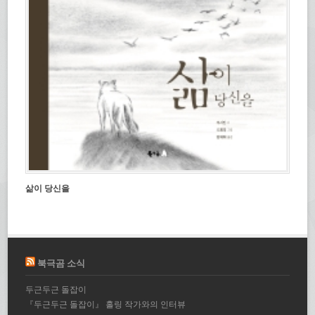
삶이 당신을
북극곰 소식
두근두근 돌잡이
『두근두근 돌잡이』 홀링 작가와의 인터뷰