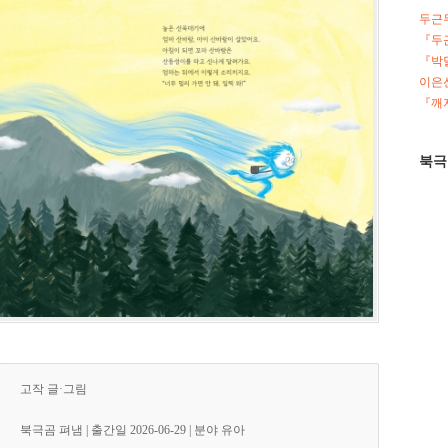
두근
『두
『박
이은선
『깨지
북극
고작 글·그림
북극곰 펴냄 | 출간일 2026-06-29 | 분야 유아