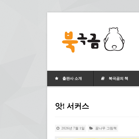
출판사 소개
북극곰의 책
앗! 서커스
2026년 7월 1일
꿈나무 그림책