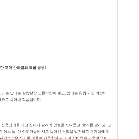
한 꼬마 산바람의 특급 응원!
스』는 낮에는 살랑살랑 산들바람이 불고, 밤에는 휭휭 거센 바람이
력으로 풀어낸 작품입니다.
 산등성이를 타고 신나게 달려가 양털을 쓰다듬고, 빨래를 말리고, 고
 어느 날, 산 아랫마을에 새로 들어선 천막을 발견하고 호기심에 이
 서커스장은 신기한 것들로 가득합니다. 꼬마 산바람은 기운이 없어