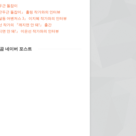
두근 돌잡이
근두근 돌잡이』 홀링 작가와의 인터뷰
달동 어벤저스 3』 이지혜 작가와의 인터뷰
 작가의 『깨지면 안 돼!』 출간
면 안 돼!』 이은선 작가와의 인터뷰
곰 네이버 포스트