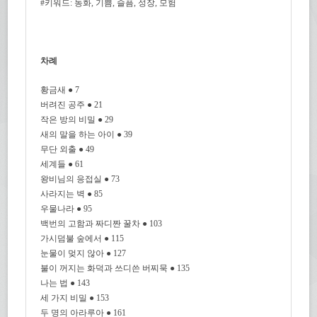
#키워드: 동화, 기쁨, 슬픔, 성장, 모험
차례
황금새 ● 7
버려진 공주 ● 21
작은 방의 비밀 ● 29
새의 말을 하는 아이 ● 39
무단 외출 ● 49
세계들 ● 61
왕비님의 응접실 ● 73
사라지는 벽 ● 85
우물나라 ● 95
백번의 고함과 짜디짠 꿀차 ● 103
가시덤불 숲에서 ● 115
눈물이 멎지 않아 ● 127
불이 꺼지는 화덕과 쓰디쓴 버찌묵 ● 135
나는 법 ● 143
세 가지 비밀 ● 153
두 명의 아라루아 ● 161