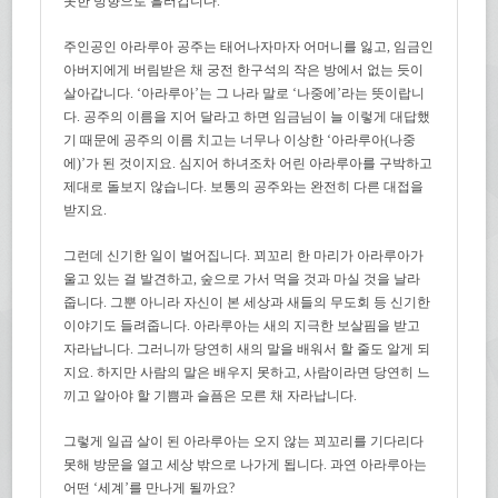
못한 방향으로 흘러갑니다.
주인공인 아라루아 공주는 태어나자마자 어머니를 잃고, 임금인
아버지에게 버림받은 채 궁전 한구석의 작은 방에서 없는 듯이
살아갑니다. ‘아라루아’는 그 나라 말로 ‘나중에’라는 뜻이랍니
다. 공주의 이름을 지어 달라고 하면 임금님이 늘 이렇게 대답했
기 때문에 공주의 이름 치고는 너무나 이상한 ‘아라루아(나중
에)’가 된 것이지요. 심지어 하녀조차 어린 아라루아를 구박하고
제대로 돌보지 않습니다. 보통의 공주와는 완전히 다른 대접을
받지요.
그런데 신기한 일이 벌어집니다. 꾀꼬리 한 마리가 아라루아가
울고 있는 걸 발견하고, 숲으로 가서 먹을 것과 마실 것을 날라
줍니다. 그뿐 아니라 자신이 본 세상과 새들의 무도회 등 신기한
이야기도 들려줍니다. 아라루아는 새의 지극한 보살핌을 받고
자라납니다. 그러니까 당연히 새의 말을 배워서 할 줄도 알게 되
지요. 하지만 사람의 말은 배우지 못하고, 사람이라면 당연히 느
끼고 알아야 할 기쁨과 슬픔은 모른 채 자라납니다.
그렇게 일곱 살이 된 아라루아는 오지 않는 꾀꼬리를 기다리다
못해 방문을 열고 세상 밖으로 나가게 됩니다. 과연 아라루아는
어떤 ‘세계’를 만나게 될까요?