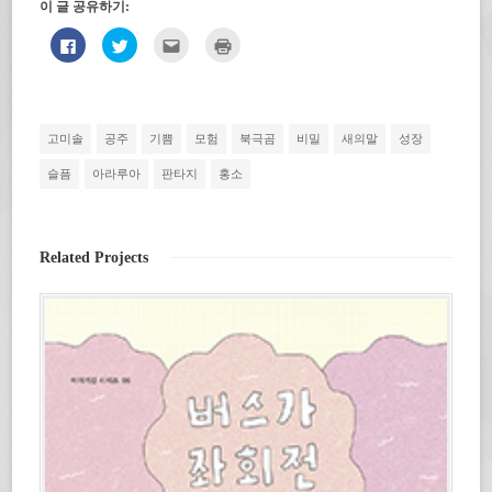
이 글 공유하기:
페
트
친
인
이
위
구
쇄
스
터
에
하
북
로
게
기
에
공
전
(새
공
유
자
창
유
하
우
에
하
기
편
서
고미솔
공주
기쁨
모험
북극곰
비밀
새의말
성장
려
(새
으
열
면
창
로
림)
클
에
보
슬픔
아라루아
판타지
홍소
릭
서
내
하
열
기
세
림)
(새
요.
창
(새
에
창
서
Related Projects
에
열
서
림)
열
림)