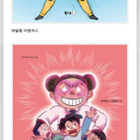
박달동 어벤져스