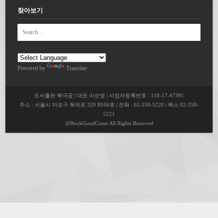
찾아보기
Powered by
Translate
도서출판 북극곰 | 대표 이순영 | 사업자등록번호 : 110-17-47391
주소 : 서울시 마포구 독막로 320 B106호 | 전화 : 02-359-5220 | 팩스 02-359-
5221
@BookGoodCome All Rights Reserved