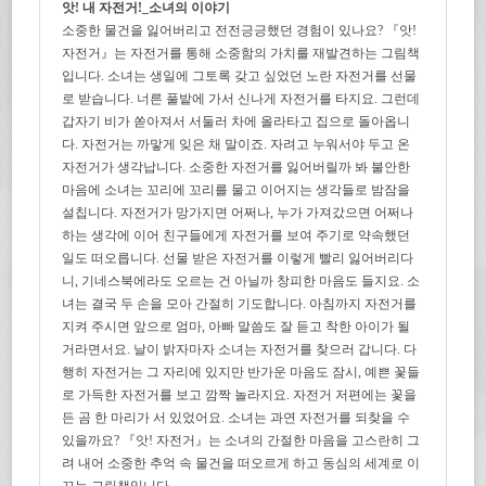
앗! 내 자전거!_소녀의 이야기
소중한 물건을 잃어버리고 전전긍긍했던 경험이 있나요? 『앗!
자전거』는 자전거를 통해 소중함의 가치를 재발견하는 그림책
입니다. 소녀는 생일에 그토록 갖고 싶었던 노란 자전거를 선물
로 받습니다. 너른 풀밭에 가서 신나게 자전거를 타지요. 그런데
갑자기 비가 쏟아져서 서둘러 차에 올라타고 집으로 돌아옵니
다. 자전거는 까맣게 잊은 채 말이죠. 자려고 누워서야 두고 온
자전거가 생각납니다. 소중한 자전거를 잃어버릴까 봐 불안한
마음에 소녀는 꼬리에 꼬리를 물고 이어지는 생각들로 밤잠을
설칩니다. 자전거가 망가지면 어쩌나, 누가 가져갔으면 어쩌나
하는 생각에 이어 친구들에게 자전거를 보여 주기로 약속했던
일도 떠오릅니다. 선물 받은 자전거를 이렇게 빨리 잃어버리다
니, 기네스북에라도 오르는 건 아닐까 창피한 마음도 들지요. 소
녀는 결국 두 손을 모아 간절히 기도합니다. 아침까지 자전거를
지켜 주시면 앞으로 엄마, 아빠 말씀도 잘 듣고 착한 아이가 될
거라면서요. 날이 밝자마자 소녀는 자전거를 찾으러 갑니다. 다
행히 자전거는 그 자리에 있지만 반가운 마음도 잠시, 예쁜 꽃들
로 가득한 자전거를 보고 깜짝 놀라지요. 자전거 저편에는 꽃을
든 곰 한 마리가 서 있었어요. 소녀는 과연 자전거를 되찾을 수
있을까요? 『앗! 자전거』는 소녀의 간절한 마음을 고스란히 그
려 내어 소중한 추억 속 물건을 떠오르게 하고 동심의 세계로 이
끄는 그림책입니다.