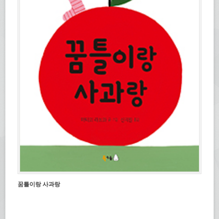
꿈틀이랑 사과랑