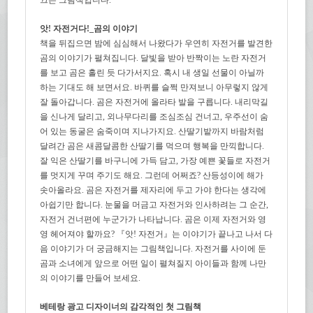
앗! 자전거다!_곰의 이야기
책을 뒤집으면 밤에 심심해서 나왔다가 우연히 자전거를 발견한
곰의 이야기가 펼쳐집니다. 달빛을 받아 반짝이는 노란 자전거
를 보고 곰은 홀린 듯 다가서지요. 혹시 내 생일 선물이 아닐까
하는 기대도 해 보면서요. 바퀴를 슬쩍 만져보니 아무렇지 않게
잘 돌아갑니다. 곰은 자전거에 올라타 발을 구릅니다. 내리막길
을 신나게 달리고, 외나무다리를 조심조심 건너고, 우주선이 숨
어 있는 동굴은 숨죽이며 지나가지요. 산딸기밭까지 바람처럼
달려간 곰은 새콤달콤한 산딸기를 먹으며 행복을 만끽합니다.
잘 익은 산딸기를 바구니에 가득 담고, 가장 예쁜 꽃들로 자전거
를 멋지게 꾸며 주기도 해요. 그런데 어쩌죠? 산등성이에 해가
솟아올라요. 곰은 자전거를 제자리에 두고 가야 한다는 생각에
아쉽기만 합니다. 눈물을 머금고 자전거와 인사하려는 그 순간,
자전거 건너편에 누군가가 나타납니다. 곰은 이제 자전거와 영
영 헤어져야 할까요? 『앗! 자전거』는 이야기가 끝나고 나서 다
음 이야기가 더 궁금해지는 그림책입니다. 자전거를 사이에 둔
곰과 소녀에게 앞으로 어떤 일이 펼쳐질지 아이들과 함께 나만
의 이야기를 만들어 보세요.
베테랑 광고 디자이너의 감각적인 첫 그림책