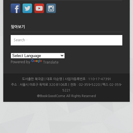
찾아보기
Powered by
Translate
도서출판 북극곰 | 대표 이순영 | 사업자등록번호 : 110-17-47391
주소 : 서울시 마포구 독막로 320 B106호 | 전화 : 02-359-5220 | 팩스 02-359-
5221
@BookGoodCome All Rights Reserved